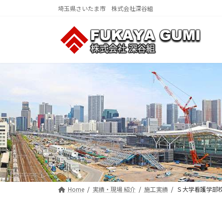
コ
ナ
埼玉県さいたま市 株式会社深谷組
ン
ビ
テ
ゲ
ン
ー
ツ
シ
へ
ョ
ス
ン
キ
に
ッ
移
プ
動
Home
実績・現場 紹介
施工実績
Ｓ大学看護学部