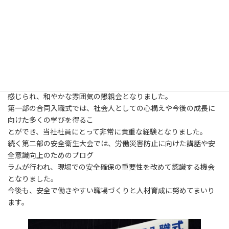
6月4日、鹿島建設㈱関東支店・関東鹿栄会主催の「合同入職式・
安全衛生大会」が開催され、
当社の4月度入社社員が参加しました。
合同入職式に先立ち、懇親会が行われ、参加企業の新入社員同士
が名刺交換などを通じて交
流を深めました。緊張した面持ちの中にも、社会人としての第一
歩を踏み出す期待と意欲が
感じられ、和やかな雰囲気の懇親会となりました。
第一部の合同入職式では、社会人としての心構えや今後の成長に
向けた多くの学びを得るこ
とができ、当社社員にとって非常に貴重な経験となりました。
続く第二部の安全衛生大会では、労働災害防止に向けた講話や安
全意識向上のためのプログ
ラムが行われ、現場での安全確保の重要性を改めて認識する機会
となりました。
今後も、安全で働きやすい職場づくりと人材育成に努めてまいり
ます。